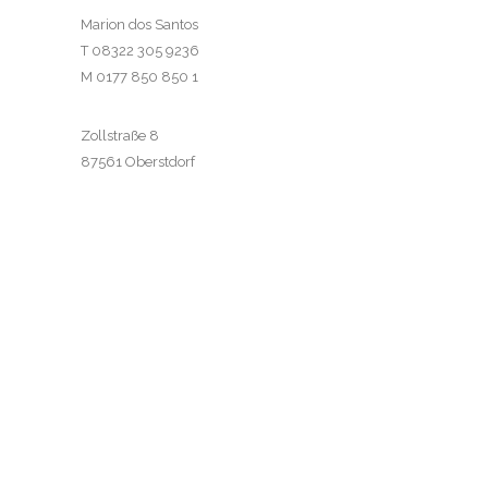
Marion dos Santos
T 08322 305 9236
M 0177 850 850 1
Zollstraße 8
87561 Oberstdorf